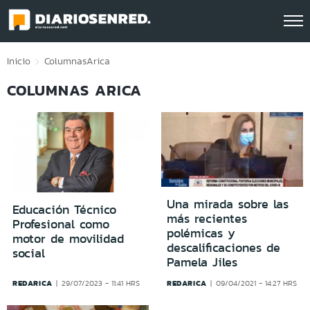
Click acá para ir directamente al contenido
Inicio
Columnas
Arica
COLUMNAS ARICA
Una mirada sobre las
Educación Técnico
más recientes
Profesional como
polémicas y
motor de movilidad
descalificaciones de
social
Pamela Jiles
REDARICA
REDARICA
29/07/2023 - 11:41 HRS
09/04/2021 - 14:27 HRS