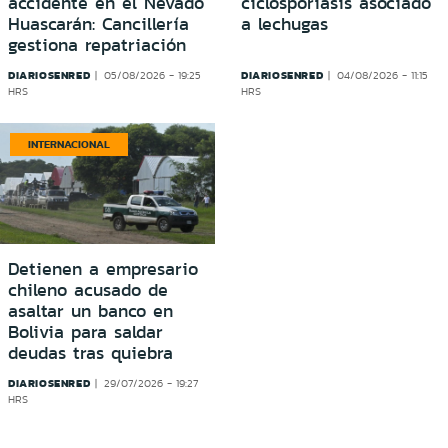
accidente en el Nevado
ciclosporiasis asociado
Huascarán: Cancillería
a lechugas
gestiona repatriación
DIARIOSENRED
DIARIOSENRED
05/08/2026 - 19:25
04/08/2026 - 11:15
HRS
HRS
INTERNACIONAL
Detienen a empresario
chileno acusado de
asaltar un banco en
Bolivia para saldar
deudas tras quiebra
DIARIOSENRED
29/07/2026 - 19:27
HRS