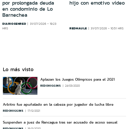
por prolongada deuda
hijo con emotivo vídeo
en condominio de Lo
Barnechea
DIARIOSENRED
31/07/2026 - 19:23
REDMAULE
HRS
31/07/2026 - 10:51 HRS
Lo más visto
Aplazan los Juegos Olímpicos para el 2021
REDOHIGGINS
24/03/2020
Arbitro fue apuñalado en la cabeza por jugador de lucha libre
REDOHIGGINS
17/12/2021
Suspenden a juez de Rancagua tras ser acusado de acoso sexual
REDOHIGGINS
19/11/2020