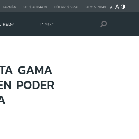
E GUZMÁN
UF:
$ 40.844,79
DÓLAR:
$ 912,41
UTM:
$ 71.649
A RED
Tª Máx:
º
LTA GAMA
EN PODER
A