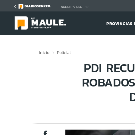
Click acá para ir directamente al contenido
NUESTRA RED
PROVINCIAS 
Inicio
Policial
PDI REC
ROBADOS