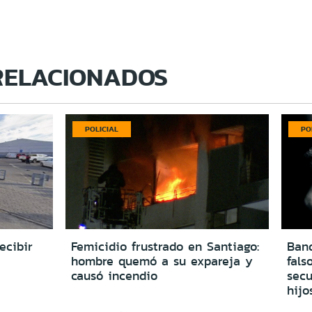
RELACIONADOS
POLICIAL
PO
ecibir
Femicidio frustrado en Santiago:
Ban
hombre quemó a su expareja y
fals
causó incendio
secu
hijo