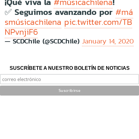
¡Qué viva la
!
#músicachilena
✅ Seguimos avanzando por
#má
smúsicachilena
pic.twitter.com/TB
NPvnjiF6
— SCDChile (@SCDChile)
January 14, 2020
SUSCRÍBETE A NUESTRO BOLETÍN DE NOTICIAS