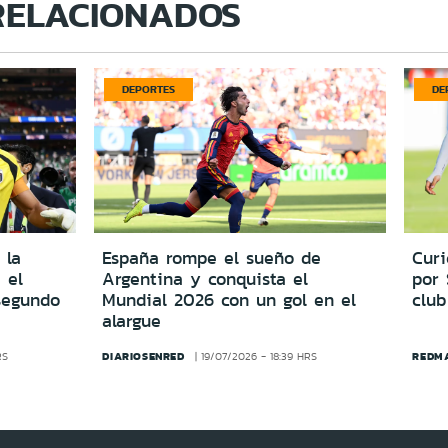
RELACIONADOS
DEPORTES
DE
 la
España rompe el sueño de
Cur
 el
Argentina y conquista el
por
segundo
Mundial 2026 con un gol en el
club
alargue
DIARIOSENRED
REDM
RS
19/07/2026 - 18:39 HRS