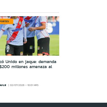
PORTES
icó Unido en jaque: demanda
 $200 millones amenaza al
AULE
02/07/2026 - 10:01 HRS