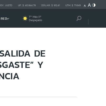
HOY:
JUSTO
UF:
$ 40.844,79
DÓLAR:
$ 912,41
UTM:
$ 71.649
Tª Máx:
11
º
 RED
Despejado
SALIDA DE
SGASTE” Y
NCIA