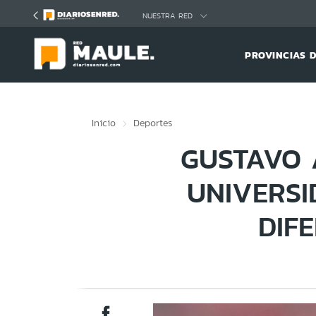
Click acá para ir directamente al contenido
NUESTRA RED
PROVINCIAS 
Inicio
Deportes
GUSTAVO 
UNIVERSI
DIF